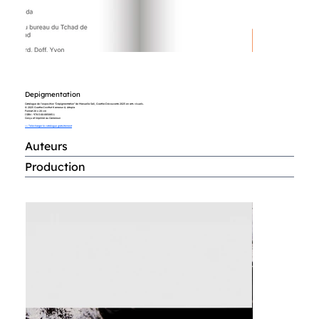
Depigmentation
Catalogue de l'exposition "Dépigmentation" de Manuella Sali, Goethe-Découverte 2025 en arts visuels.
© 2025 Goethe-Institut Kamerun & Artopia
Format 20 x 20 cm
ISBN : 978-3-00-085085-1
Conçu et imprimé au Cameroun
>> Télécharger le catalogue gratuitement
Auteurs
Production