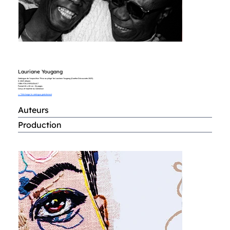
Lauriane Yougang
Catalogue de l'exposition "Prise au piège" de Lauriane Yougang (Goethe-Découverte 2023).
© 2023 Artopia
ISBN 978-2-9591034-0-7
Format 20 x 20 cm - 56 pages
Conçu et imprimé au Cameroun
>> Télécharger le catalogue gratuitement
Auteurs
Production