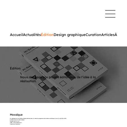
Accueil
Actualités
Édition
Design graphique
Curation
Articles
À prop
Édition
Nous réalisons vos projets éditoriaux, de l’idée à la
réalisation.
Mosaïque
Ce catalogue est une édition Artopia réalisée dans le cadre du programme de résidence artistique Knock On Art 2024–2025.
© 2026 Knock On Art & Artopia
Format 14,8 x 21 cm
ISBN : 979-10-981812-0-7
Imprimé au Cameroun