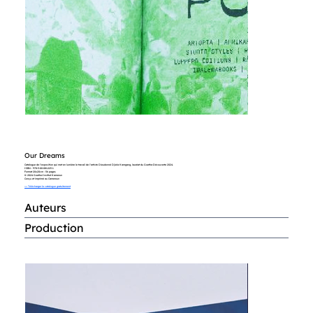
Our Dreams
Catalogue de l'exposition qui met en lumière le travail de l'artiste Dieudonné Djiela Kamgang, lauréat du Goethe-Découverte 2024.
ISBN : 978-3-00-081223-1
Format 20x20cm - 56 pages
© 2024 Goethe-Institut Kamerun
Conçu et imprimé au Cameroun
>> Télécharger le catalogue gratuitement
Auteurs
Production