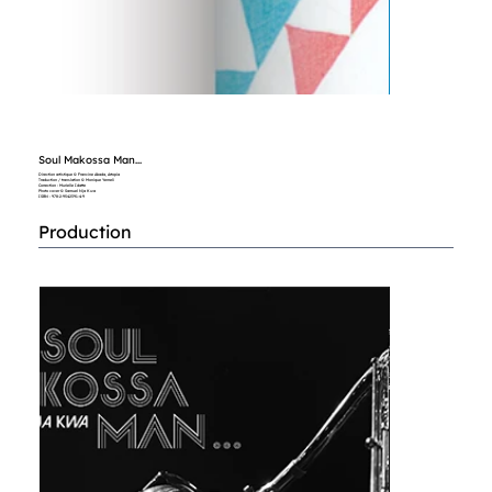
Soul Makossa Man...
Direction artistique © Francine Abada, Artopia
Traduction / translation © Monique Yemeli
Correction : Murielle Idatte
Photo cover © Samuel Nja Kwa
ISBN : 978-2-9542391-4-9
Production