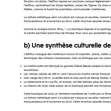
De plan circulaire, l’édifice repose sur une base conique légèrement 
l’édifice, symbolisant les Douze Apôtres, socles de l’Église. Ce choix
fidèles, comme le furent les premières communautés chrétiennes.
La toiture métallique semi-circulaire est conçue en escalier, menan
transcendance et d’ouverture au divin. Cette structure ajourée laisse
Comme le souligne Essimi Terry,
¹
« La basilique dispose d’un parking e
le Centre Spirituel Saint-Paul de Mvolyé. Pour ceux qui souhaitent ap
b) Une synthèse culturelle de
L’édifice conjugue des matériaux locaux et importés : pierre, métal, b
techniques des artisans camerounais. Cela se distingue par les caract
Le maître-autel est fabriqué en granite d’Akok Bekoé adopte la form
ancestraux.
Les vitraux colorés de 100 m² sont l’œuvre du maître-verrier français H
Une vierge de 3,50 m, sculptée dans le bois sacré de Nkong Ondoa, do
Le tabernacle et le crucifix, en bronze, ont été réalisés selon les te
Le Chemin de Croix situé autour de la basilique permet une immersion
Cette basilique est ainsi un véritable manifeste de l’unité par la div
La toiture métallique semi-circulaire est conçue en escalier, menan
transcendance et d’ouverture au divin. Cette structure ajourée laisse