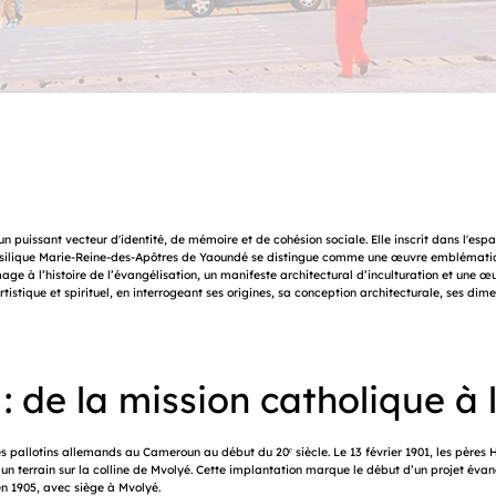
 un puissant vecteur d'identité, de mémoire et de cohésion sociale. Elle inscrit dans l'esp
asilique Marie-Reine-des-Apôtres de Yaoundé se distingue comme une œuvre emblématique 
age à l’histoire de l’évangélisation, un manifeste architectural d’inculturation et une œ
stique et spirituel, en interrogeant ses origines, sa conception architecturale, ses dimen
 : de la mission catholique à 
es pallotins allemands au Cameroun au début du 20ᵉ siècle. Le 13 février 1901, les pères 
 un terrain sur la colline de Mvolyé. Cette implantation marque le début d’un projet évan
 1905, avec siège à Mvolyé.