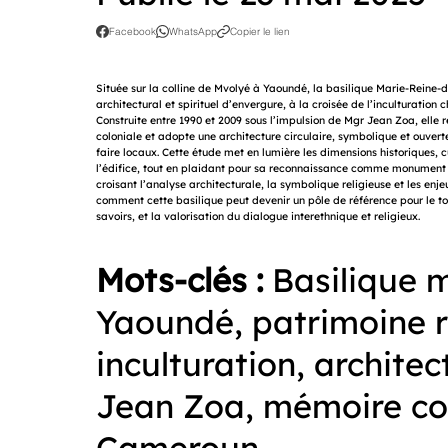
Facebook
WhatsApp
Copier le lien
Située sur la colline de Mvolyé à Yaoundé, la basilique Marie-Reine-
architectural et spirituel d’envergure, à la croisée de l’inculturatio
Construite entre 1990 et 2009 sous l’impulsion de Mgr Jean Zoa, ell
coloniale et adopte une architecture circulaire, symbolique et ouvert
faire locaux. Cette étude met en lumière les dimensions historiques, cu
l’édifice, tout en plaidant pour sa reconnaissance comme monument 
croisant l’analyse architecturale, la symbolique religieuse et les enje
comment cette basilique peut devenir un pôle de référence pour le to
savoirs, et la valorisation du dialogue interethnique et religieux.
Mots-clés :
Basilique 
Yaoundé, patrimoine r
inculturation, architec
Jean Zoa, mémoire col
Cameroun.