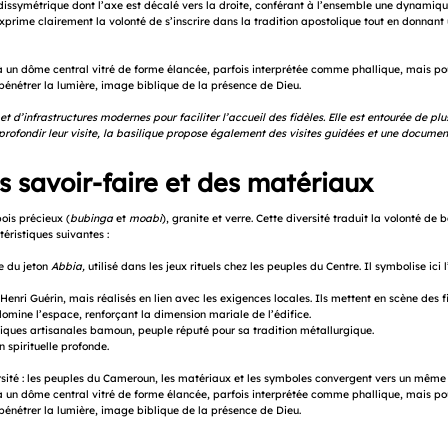
dissymétrique dont l’axe est décalé vers la droite, conférant à l’ensemble une dynamique
 exprime clairement la volonté de s’inscrire dans la tradition apostolique tout en donnant 
t à un dôme central vitré de forme élancée, parfois interprétée comme phallique, mais p
 pénétrer la lumière, image biblique de la présence de Dieu.
t d’infrastructures modernes pour faciliter l’accueil des fidèles. Elle est entourée de pl
profondir leur visite, la basilique propose également des visites guidées et une document
s savoir-faire et des matériaux
ois précieux (
bubinga
et
moabi
), granite et verre. Cette diversité traduit la volonté de 
éristiques suivantes :
e du jeton
Abbia,
utilisé dans les jeux rituels chez les peuples du Centre. Il symbolise ici l’
enri Guérin, mais réalisés en lien avec les exigences locales. Ils mettent en scène des fi
mine l’espace, renforçant la dimension mariale de l’édifice.
chniques artisanales bamoun, peuple réputé pour sa tradition métallurgique.
 spirituelle profonde.
ersité : les peuples du Cameroun, les matériaux et les symboles convergent vers un même c
t à un dôme central vitré de forme élancée, parfois interprétée comme phallique, mais p
 pénétrer la lumière, image biblique de la présence de Dieu.