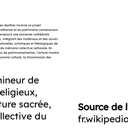
des-Apôtres incarne un projet
n chrétienne et du patrimoine camerounais.
e remplace une ancienne cathédrale
e, intégrant des matériaux et des savoir-
lturelles, artistiques et théologiques de
de mémoire collective nationale. En
ux de patrimonialisation, l’article montre
urisme culturel, la transmission des
mineur de
eligieux,
ture sacrée,
Source de l
lective du
fr.wikipedi