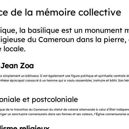
ce de la mémoire collective
gique, la basilique est un monument m
 religieuse du Cameroun dans la pier
 locale.
 Jean Zoa
pas simplement un bâtisseur. Il est également une figure politique et spirituelle cent
théon épiscopal consacré à un homme qui a voulu rassembler, instruire et bâtir. Son hé
loniale et postcoloniale
ue de la transition du Cameroun du statut de colonie allemande à celui d’État indépenda
riger un sanctuaire camerounais dans ses formes et ses valeurs, l’Église camerounaise a
lisme religieux