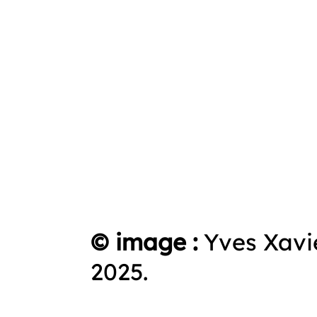
© image :
Yves Xav
2025.