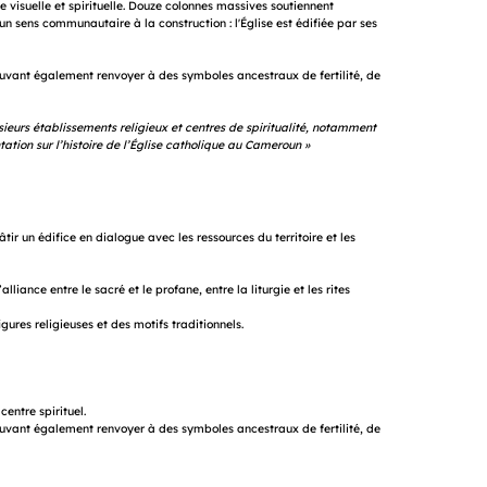
 visuelle et spirituelle. Douze colonnes massives soutiennent
un sens communautaire à la construction : l'Église est édifiée par ses
ouvant également renvoyer à des symboles ancestraux de fertilité, de
usieurs établissements religieux et centres de spiritualité, notamment
ation sur l’histoire de l’Église catholique au Cameroun »
bâtir un édifice en dialogue avec les ressources du territoire et les
alliance entre le sacré et le profane, entre la liturgie et les rites
gures religieuses et des motifs traditionnels.
entre spirituel.
ouvant également renvoyer à des symboles ancestraux de fertilité, de