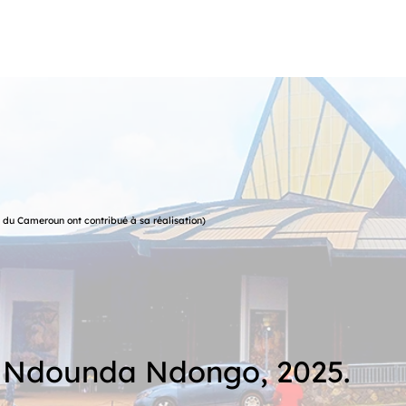
 du Cameroun ont contribué à sa réalisation)
r Ndounda Ndongo, 2025.