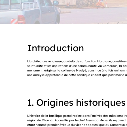
Introduction
L'architecture religieuse, au-delà de sa fonction liturgique, constitue
spiritualité et les aspirations d'une communauté. Au Cameroun, la b
monument, érigé sur la colline de Mvolyé, constitue à la fois un homm
une analyse approfondie de cette basilique en tant que patrimoine arti
1. Origines historiques
L’histoire de la basilique prend racine dans l’arrivée des missionnair
région du Mfoundi. Accueillis par le chef Essomba Mebe, ils reçoivent
étant nommé premier évêque du vicariat apostolique du Cameroun en