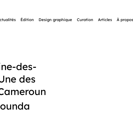
ctualités
Édition
Design graphique
Curation
Articles
À propo
ine-des-
 Une des
 Cameroun
dounda